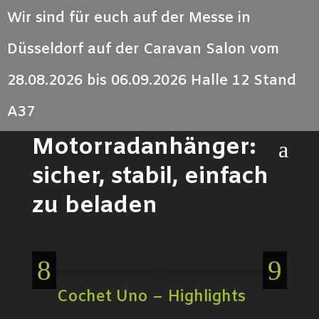
Wir sind für euch auf der Messe in
Düsseldorf auf der Caravan Salon vom
28.08.2026 bis 06.09.2026 Halle 12 Stand
Cochet Uno – der
A37
leichte
Motorradanhänger:
a
sicher, stabil, einfach
zu beladen
Cochet Uno – Highlights