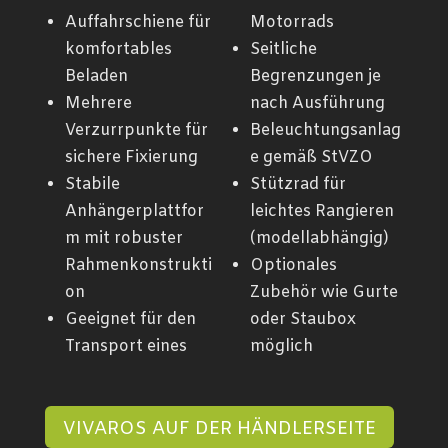
Auffahrschiene für
Motorrads
komfortables
Seitliche
Beladen
Begrenzungen je
Mehrere
nach Ausführung
Verzurrpunkte für
Beleuchtungsanlag
sichere Fixierung
e gemäß StVZO
Stabile
Stützrad für
Anhängerplattfor
leichtes Rangieren
m mit robuster
(modellabhängig)
Rahmenkonstrukti
Optionales
on
Zubehör wie Gurte
Geeignet für den
oder Staubox
Transport eines
möglich
VIVAROS AUF DER HÄNDLERSEITE